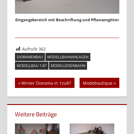
Eingangsbereich mit Beschriftung und Pflanzengitter
Aufrufe
362
DIORAMENBAU
MODELLBAHNANLAGEN
MODELLBAU 1:87
MODELLEISENBAHN
Beitragsnavigation
Vorheriger
Nächster
Winter Diorama in 1zu87
Modeboutique
Beitrag:
Beitrag:
Weitere Beiträge