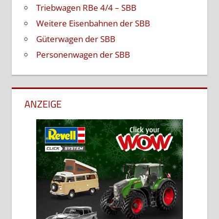
Triebwagen RBe 4/4 – SBB
Weitere Eisenbahnen der SBB
Güterwagen der SBB
Personenwagen der SBB
ANZEIGE