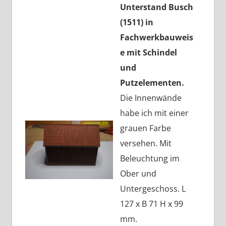
Unterstand Busch
(1511) in
Fachwerkbauweis
e mit Schindel
und
Putzelementen.
Die Innenwände
habe ich mit einer
grauen Farbe
versehen. Mit
Beleuchtung im
Ober und
Untergeschoss. L
127 x B 71 H x 99
mm.