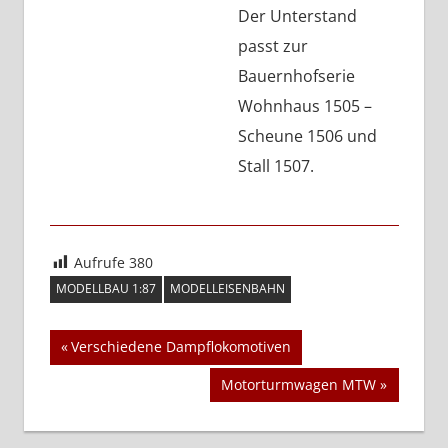
Der Unterstand
passt zur
Bauernhofserie
Wohnhaus 1505 –
Scheune 1506 und
Stall 1507.
Aufrufe
380
MODELLBAU 1:87
MODELLEISENBAHN
Beitragsnavigation
Vorheriger
Verschiedene Dampflokomotiven
Beitrag:
Nächster
Motorturmwagen MTW
Beitrag: