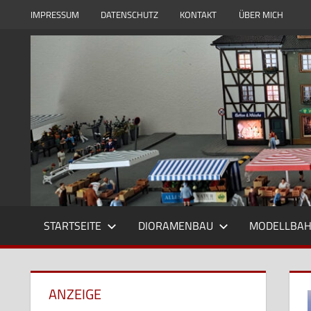
Zum
IMPRESSUM
DATENSCHUTZ
KONTAKT
ÜBER MICH
Inhalt
Modell
Modellbauwelt24
springen
und
Dioramenbau
in
1zu87,
Eisenbahn
und
Reisebilder
STARTSEITE
DIORAMENBAU
MODELLBA
ANZEIGE