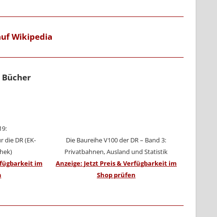
auf Wikipedia
 Bücher
19:
r die DR (EK-
Die Baureihe V100 der DR – Band 3:
thek)
Privatbahnen, Ausland und Statistik
rfügbarkeit im
Anzeige: Jetzt Preis & Verfügbarkeit im
n
Shop prüfen