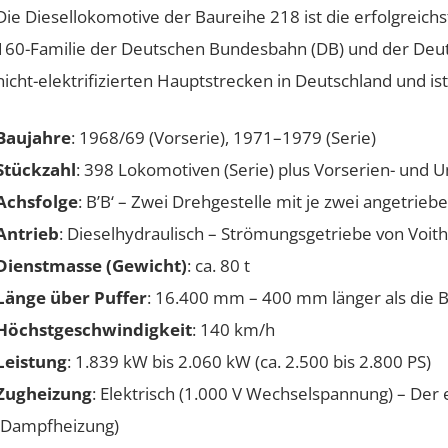
Die Diesellokomotive der Baureihe 218 ist die erfolgreich
160-Familie der Deutschen Bundesbahn (DB) und der Deutsch
nicht-elektrifizierten Hauptstrecken in Deutschland und ist
Baujahre
: 1968/69 (Vorserie), 1971–1979 (Serie)
Stückzahl
: 398 Lokomotiven (Serie) plus Vorserien- und 
Achsfolge
: B’B‘ – Zwei Drehgestelle mit je zwei angetrie
Antrieb
: Dieselhydraulisch – Strömungsgetriebe von Voit
Dienstmasse (Gewicht)
: ca. 80 t
Länge über Puffer
: 16.400 mm – 400 mm länger als die 
Höchstgeschwindigkeit
: 140 km/h
Leistung
: 1.839 kW bis 2.060 kW (ca. 2.500 bis 2.800 PS)
Zugheizung
: Elektrisch (1.000 V Wechselspannung) – Der
(Dampfheizung)