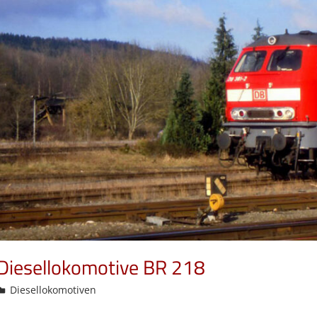
Diesellokomotive BR 218
admin
Diesellokomotiven