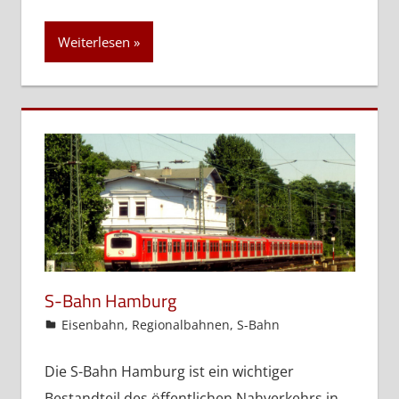
Weiterlesen
S-Bahn Hamburg
admin
Eisenbahn
,
Regionalbahnen
,
S-Bahn
Die S-Bahn Hamburg ist ein wichtiger
Bestandteil des öffentlichen Nahverkehrs in