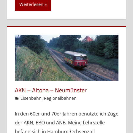
Weiterlesen
AKN – Altona – Neumünster
admin
Eisenbahn
,
Regionalbahnen
In den 60er und 70er Jahren benutzte ich Züge
der AKN, EBO und ANB. Meine Lehrstelle
befand sich in Hamburg-Ochsenzoll