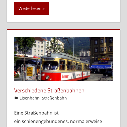
Weiterlesen
Verschiedene Straßenbahnen
admin
Eisenbahn
,
Straßenbahn
Eine Straßenbahn ist
ein schienengebundenes, normalerweise