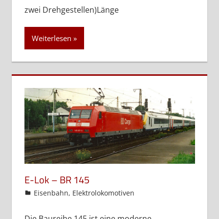
zwei Drehgestellen)Länge
Weiterlesen
E-Lok – BR 145
admin
Eisenbahn
,
Elektrolokomotiven
Die Baureihe 145 ist eine moderne