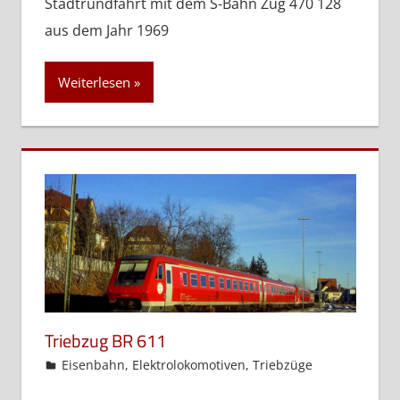
Stadtrundfahrt mit dem S-Bahn Zug 470 128
aus dem Jahr 1969
Weiterlesen
Triebzug BR 611
admin
Eisenbahn
,
Elektrolokomotiven
,
Triebzüge