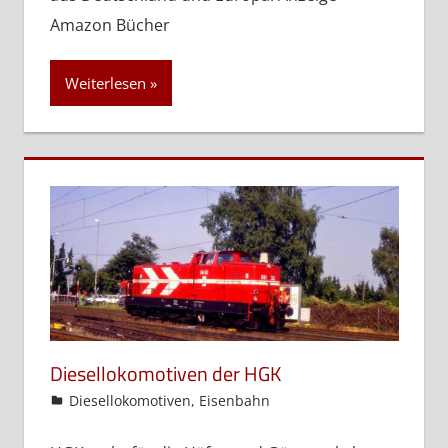
Amazon Bücher
Weiterlesen
Diesellokomotiven der HGK
admin
Diesellokomotiven
,
Eisenbahn