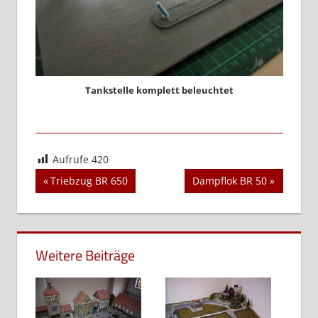
Tankstelle komplett beleuchtet
Aufrufe
420
Beitragsnavigation
Vorheriger
Nächster
Triebzug BR 650
Dampflok BR 50
Beitrag:
Beitrag:
Weitere Beiträge