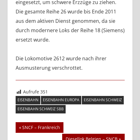
eingesetzt, um schwere Erzzüge zu ziehen.
Die gesamte Reihe 26 wurde bis Ende 2011
aus dem aktiven Dienst genommen, da sie
durch modernere Loks der Reihe 18 (Siemens)
ersetzt wurde.
Die Lokomotive 2612 wurde nach ihrer
Ausmusterung verschrottet.
Aufrufe
351
EISENBAHN
EISENBAHN EUROPA
EISENBAHN SCHWEIZ
EISENBAHN SCHWEIZ SBB
Beitragsnavigation
Vorheriger
SNCF – Frankreich
Beitrag:
Nächster
Diesellok Belgien – SNCB