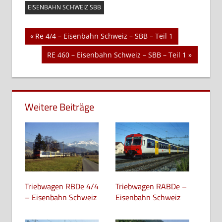
EISENBAHN SCHWEIZ SBB
Beitragsnavigation
Vorheriger
Re 4/4 – Eisenbahn Schweiz – SBB – Teil 1
Beitrag:
Nächster
RE 460 – Eisenbahn Schweiz – SBB – Teil 1
Beitrag:
Weitere Beiträge
Triebwagen RBDe 4/4
Triebwagen RABDe –
– Eisenbahn Schweiz
Eisenbahn Schweiz