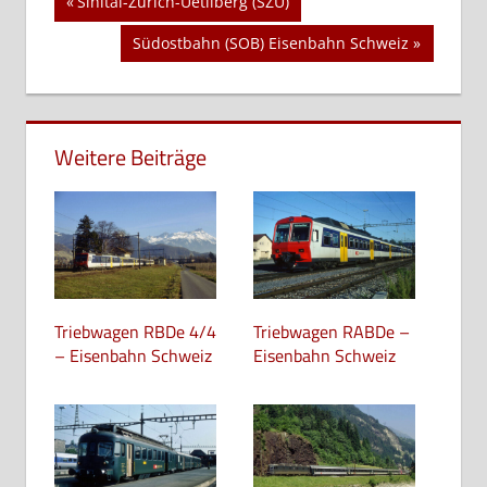
Beitragsnavigation
Vorheriger
Sihltal-Zürich-Uetliberg (SZU)
Beitrag:
Nächster
Südostbahn (SOB) Eisenbahn Schweiz
Beitrag:
Weitere Beiträge
Triebwagen RBDe 4/4
Triebwagen RABDe –
– Eisenbahn Schweiz
Eisenbahn Schweiz