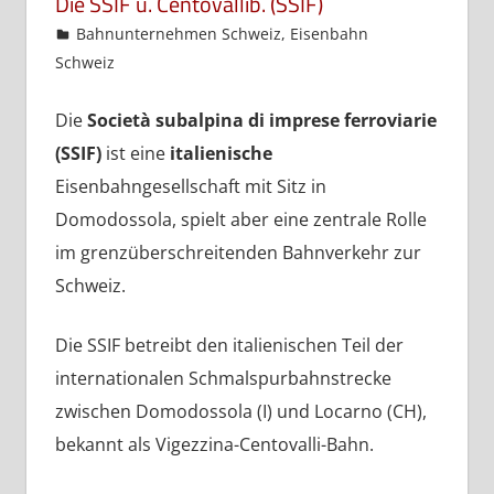
Die SSIF u. Centovallib. (SSIF)
admin
Bahnunternehmen Schweiz
,
Eisenbahn
Schweiz
Die
Società subalpina di imprese ferroviarie
(SSIF)
ist eine
italienische
Eisenbahngesellschaft mit Sitz in
Domodossola, spielt aber eine zentrale Rolle
im grenzüberschreitenden Bahnverkehr zur
Schweiz.
Die SSIF betreibt den italienischen Teil der
internationalen Schmalspurbahnstrecke
zwischen Domodossola (I) und Locarno (CH),
bekannt als Vigezzina-Centovalli-Bahn.