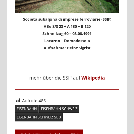
Società subalpina di imprese ferroviarie (SSIF)
ABe 8/8 23 + A 130 + B 120
Schnellzug 60 – 03.08.1991
Locarno – Domodossola
Aufnahme: Heinz Sigrist
mehr über die SSIF auf
Wikipedia
Aufrufe
486
EISENBAHN
EISENBAHN SCHWEIZ
EISENBAHN SCHWEIZ SBB