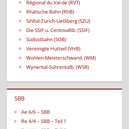
Régional du Val-de (RVT)
Rhätische Bahn (RhB)
Sihltal-Zürich-Uetliberg (SZU)
Die SSIF u. Centovallib. (SSIF)
Südostbahn (SOB)
Vereinigte Huttwil (VHB)
Wohlen-Meisterschwand. (WM)
Wynental-Suhrentalb. (WSB)
SBB
Ae 6/6 – SBB
Re 4/4 – SBB – Teil 1