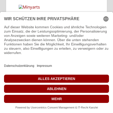
MEHR SHOP’S
Fotografie
Haus & Garten
Garten
Mähroboter
Geschenke
Geschenke für Frauen
Geschenke für Männer