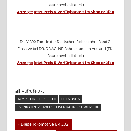
Baureihenbibliothek)
Anzeige: Jetzt Preis & Verfügbarkeit im Shop prüfen
Die V 300-Familie der Deutschen Reichsbahn: Band 2:
Einsätze bei DR, DB AG, NE-Bahnen und im Ausland (EK-
Baureihenbibliothek)
Anzeige: Jetzt Preis & Verfügbarkeit im Shop prüfen
Aufrufe
375
DAMPFLOK
DIESELLOK
EISENBAHN
EISENBAHN SCHWEIZ
EISENBAHN SCHWEIZ SBB
Beitragsnavigation
Vorheriger
Diesellokomotive BR 232