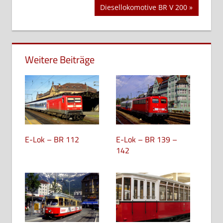
Beitrag:
Nächster
Diesellokomotive BR V 200
Beitrag:
Weitere Beiträge
E-Lok – BR 112
E-Lok – BR 139 –
142