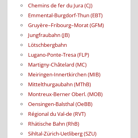
Chemins de fer du Jura (CJ)
Emmental-Burgdorf-Thun (EBT)
Gruyère–Fribourg–Morat (GFM)
Jungfraubahn (JB)
Lötschbergbahn
Lugano-Ponte-Tresa (FLP)
Martigny-Châtelard (MC)
Meiringen-Innertkirchen (MIB)
Mittelthurgaubahn (MThB)
Montreux-Berner Oberl. (MOB)
Oensingen-Balsthal (OeBB)
Régional du Val-de (RVT)
Rhätische Bahn (RhB)
Sihltal-Zürich-Uetliberg (SZU)