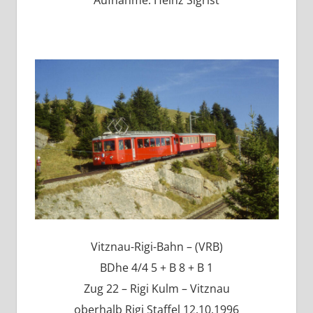
Aufnahme: Heinz Sigrist
Vitznau-Rigi-Bahn – (VRB)
BDhe 4/4 5 + B 8 + B 1
Zug 22 – Rigi Kulm – Vitznau
oberhalb Rigi Staffel 12.10.1996