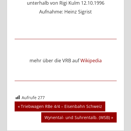
unterhalb von Rigi Kulm 12.10.1996
Aufnahme: Heinz Sigrist
mehr über die VRB auf
Wikipedia
Aufrufe
277
Beitragsnavigation
Vorheriger
Triebwagen RBe 4/4 – Eisenbahn Schweiz
Beitrag:
Nächster
Wynental- und Suhrentalb. (WSB)
Beitrag: