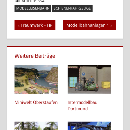
Aufrufe
354
MODELLEISENBAHN
SCHIENENFAHRZEUGE
Beitragsnavigation
Vorheriger
Nächster
Traumwerk – HP
Modellbahnanlagen 1
Beitrag:
Beitrag:
Weitere Beiträge
Miniwelt Oberstaufen
Intermodellbau
Dortmund