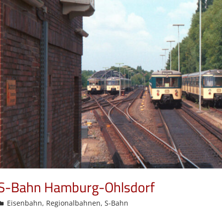
S-Bahn Hamburg-Ohlsdorf
admin
Eisenbahn
,
Regionalbahnen
,
S-Bahn