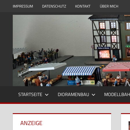
Zum
IMPRESSUM
DATENSCHUTZ
KONTAKT
ÜBER MICH
Inhalt
Modell
Modellbauwelt24
springen
und
Dioramenbau
in
1zu87,
Eisenbahn
und
Reisebilder
STARTSEITE
DIORAMENBAU
MODELLBA
ANZEIGE