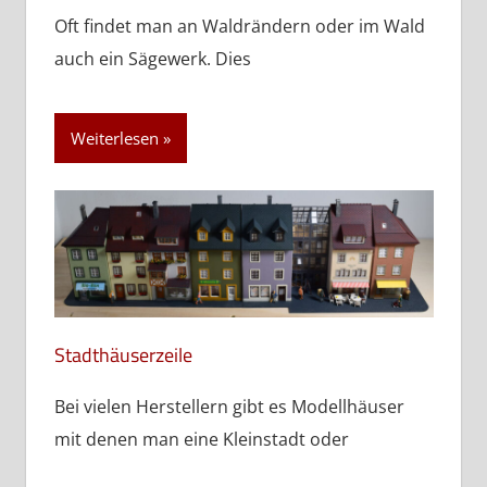
Weiterlesen
ANZEIGE
🚄 Modellbahn und Modellbauprodukte bei
Amazon entdecken
Entdecke in meinen zusammengestellten Listen alles
für dein Hobby.
➔ Zu meinen Amazon-Listen
KATEGORIEN