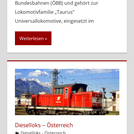
Bundesbahnen (ÖBB) und gehört zur
Lokomotivfamilie „Taurus“
Universallokomotive, eingesetzt im
Weiterlesen
Dieselloks – Österreich
admin
Dieselloks - Österreich