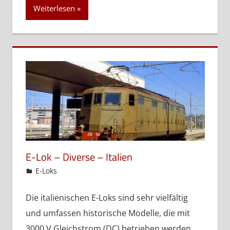
Weiterlesen
E-Lok – Diverse – Italien
admin
E-Loks
Die italienischen E-Loks sind sehr vielfältig
und umfassen historische Modelle, die mit
3000 V Gleichstrom (DC) betrieben werden,