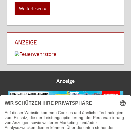
Dioramenbau
Basteleien
Modellbahn
Eisenbahn
Eisenbahn Europa
Eisenbahn Schweiz
Shop’s
Modelleisenbahn H0
Bücher & Zeitschriften
Reisebilder
ANZEIGE