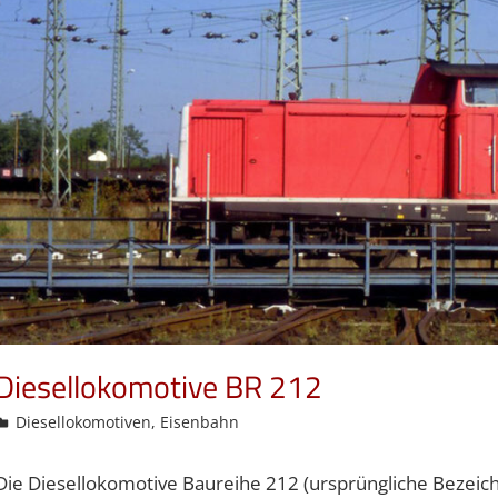
Diesellokomotive BR 212
admin
Diesellokomotiven
,
Eisenbahn
Die Diesellokomotive Baureihe 212 (ursprüngliche Bezeic