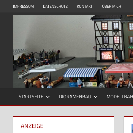
Zum
IMPRESSUM
DATENSCHUTZ
KONTAKT
ÜBER MICH
Inhalt
Modell
Modellbauwelt24
springen
und
Dioramenbau
in
1zu87,
Eisenbahn
und
Reisebilder
STARTSEITE
DIORAMENBAU
MODELLBA
ANZEIGE