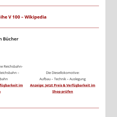
ihe V 100 – Wikipedia
n Bücher
he Reichsbahn-
Reichsbahn –
Die Diesellokomotive:
sbahn
Aufbau – Technik – Auslegung
rfügbarkeit im
Anzeige: Jetzt Preis & Verfügbarkeit im
n
Shop prüfen