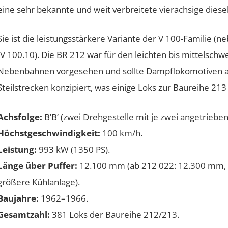
eine sehr bekannte und weit verbreitete vierachsige dies
Sie ist die leistungsstärkere Variante der V 100-Familie 
(V 100.10). Die BR 212 war für den leichten bis mittelsch
Nebenbahnen vorgesehen und sollte Dampflokomotiven abl
Steilstrecken konzipiert, was einige Loks zur Baureihe 
Achsfolge:
B’B‘ (zwei Drehgestelle mit je zwei angetriebe
Höchstgeschwindigkeit:
100 km/h.
Leistung:
993 kW (1350 PS).
Länge über Puffer:
12.100 mm (ab 212 022: 12.300 mm, a
größere Kühlanlage).
Baujahre:
1962–1966.
Gesamtzahl:
381 Loks der Baureihe 212/213.