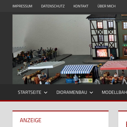
Zum
IMPRESSUM
DATENSCHUTZ
KONTAKT
ÜBER MICH
Inhalt
Modell
Modellbauwelt24
springen
und
Dioramenbau
in
1zu87,
Eisenbahn
und
Reisebilder
STARTSEITE
DIORAMENBAU
MODELLBA
ANZEIGE