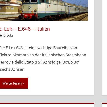
E-Lok – E.646 – Italien
admin
E-Loks
Die E-Lok 646 ist eine wichtige Baureihe von
Elektrolokomotiven der italienischen Staatsbahn
Ferrovie dello Stato (FS). Achsfolge: Bo’Bo’Bo‘
(sechs Achsen
Weiterlesen