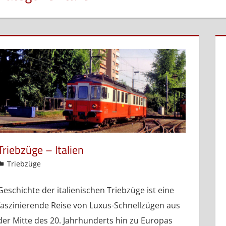
Triebzüge – Italien
admin
Triebzüge
Geschichte der italienischen Triebzüge ist eine
faszinierende Reise von Luxus-Schnellzügen aus
der Mitte des 20. Jahrhunderts hin zu Europas