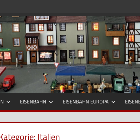
HN
EISENBAHN
EISENBAHN EUROPA
EISEN
Kategorie:
Italien