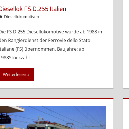
Diesellok FS D.255 Italien
admin
Diesellokomotiven
Die FS D.255 Diesellokomotive wurde ab 1988 in
den Rangierdienst der Ferrovie dello Stato
Italiane (FS) übernommen. Baujahre: ab
1988Stückzahl:
Weiterlesen