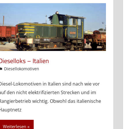
Dieselloks – Italien
admin
Diesellokomotiven
Diesel-Lokomotiven in Italien sind nach wie vor
auf den nicht elektrifizierten Strecken und im
Rangierbetrieb wichtig. Obwohl das italienische
Hauptnetz
Weiterlesen