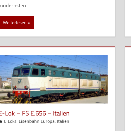
modernsten
Weiterlesen
E-Lok – FS E.656 – Italien
admin
E-Loks
,
Eisenbahn Europa
,
Italien