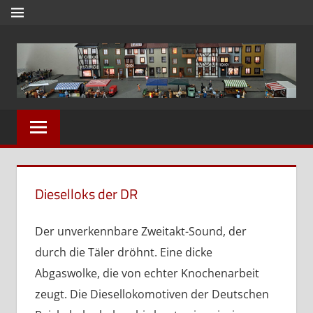
Zum
MENÜ
Inhalt
springen
Modell
Modellbauwelt24
und
Dioramenbau
in
1zu87,
Dieselloks der DR
Eisenbahn
und
Der unverkennbare Zweitakt-Sound, der
Reisebilder
durch die Täler dröhnt. Eine dicke
Abgaswolke, die von echter Knochenarbeit
zeugt. Die Diesellokomotiven der Deutschen