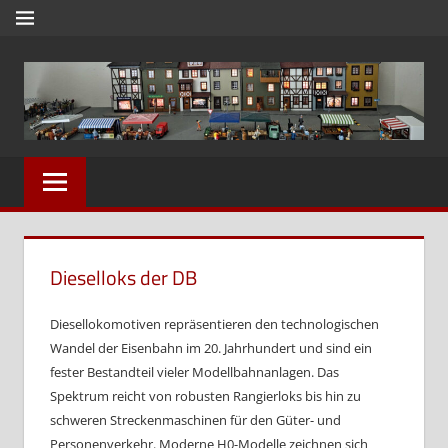
Zum
MENÜ
Inhalt
springen
Modell
Modellbauwelt24
und
Dioramenbau
in
1zu87,
Dieselloks der DB
Eisenbahn
und
Diesellokomotiven repräsentieren den technologischen
Wandel der Eisenbahn im 20. Jahrhundert und sind ein
Reisebilder
fester Bestandteil vieler Modellbahnanlagen. Das
Spektrum reicht von robusten Rangierloks bis hin zu
schweren Streckenmaschinen für den Güter- und
Personenverkehr. Moderne H0-Modelle zeichnen sich